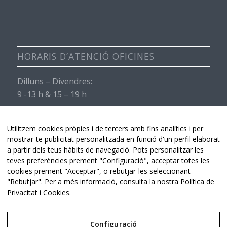
HORARIS D’ATENCIÓ OFICINES
Dilluns – Divendres:
9 -13 h & 15 – 19 h
Dissabtes i diumenges:
Servei de recepció obert de 9 -13 h & 15 – 19 h.
Utilitzem cookies pròpies i de tercers amb fins analítics i per
mostrar-te publicitat personalitzada en funció d'un perfil elaborat
a partir dels teus hàbits de navegació. Pots personalitzar les
teves preferències prement "Configuració", acceptar totes les
cookies prement "Acceptar", o rebutjar-les seleccionant
"Rebutjar". Per a més informació, consulta la nostra
Política de
Privacitat i Cookies
.
Hospital de Torroella -
Lluís Bruguera Consultor Digital & Comunicació
-
Enfold WordPress Theme by Kriesi
Configuració