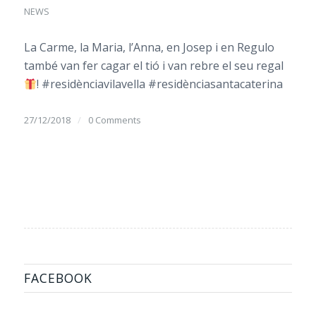
NEWS
La Carme, la Maria, l’Anna, en Josep i en Regulo
també van fer cagar el tió i van rebre el seu regal
! #residènciavilavella #residènciasantacaterina
27/12/2018
/
0 Comments
FACEBOOK