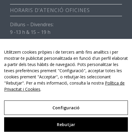
HORARIS D’ATENCIÓ OFICINES
Dilluns – Divendres:
9 -13 h & 15 – 19 h
Dissabtes i diumenges:
Servei de recepció obert de 9 -13 h & 15 – 19 h.
Utilitzem cookies pròpies i de tercers amb fins analítics i per
mostrar-te publicitat personalitzada en funció d'un perfil elaborat
a partir dels teus hàbits de navegació. Pots personalitzar les
teves preferències prement "Configuració", acceptar totes les
cookies prement "Acceptar", o rebutjar-les seleccionant
"Rebutjar". Per a més informació, consulta la nostra
Política de
Privacitat i Cookies
.
Hospital de Torroella -
Lluís Bruguera Consultor Digital & Comunicació
-
Enfold WordPress Theme by Kriesi
Configuració
Avís Legal
Rebutjar