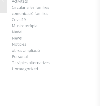
Activitats
celebraran aquest
Circular a les famílies
novembre (data
actualitz...
comunicació famílies
Covid19
Musicoteràpia
Nadal
News
Notícies
obres ampliació
Personal
Teràpies alternatives
Uncategorized