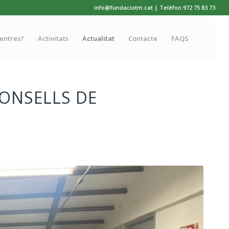
info@fundaciotm.cat | Telèfon 972 75 83 73
centres?
Activitats
Actualitat
Contacte
FAQS
CONSELLS DE