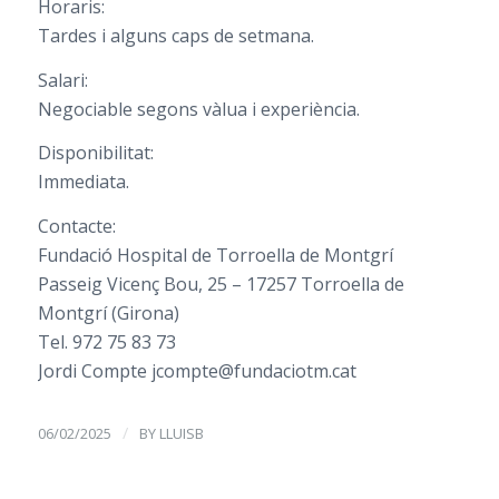
Horaris:
Tardes i alguns caps de setmana.
Salari:
Negociable segons vàlua i experiència.
Disponibilitat:
Immediata.
Contacte:
Fundació Hospital de Torroella de Montgrí
Passeig Vicenç Bou, 25 – 17257 Torroella de
Montgrí (Girona)
Tel. 972 75 83 73
Jordi Compte jcompte@fundaciotm.cat
/
06/02/2025
BY
LLUISB