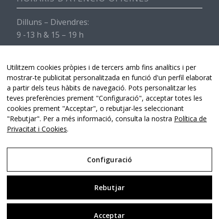
Dilluns – Divendres:
9 -13 h & 15 – 19 h
Dissabtes i diumenges:
Servei de recepció obert de 9 -13 h & 15 – 19 h.
Utilitzem cookies pròpies i de tercers amb fins analítics i per
mostrar-te publicitat personalitzada en funció d'un perfil elaborat
a partir dels teus hàbits de navegació. Pots personalitzar les
teves preferències prement "Configuració", acceptar totes les
cookies prement "Acceptar", o rebutjar-les seleccionant
"Rebutjar". Per a més informació, consulta la nostra
Política de
Privacitat i Cookies
.
Hospital de Torroella -
Lluís Bruguera Consultor Digital & Comunicació
-
Enfold WordPress Theme by Kriesi
Configuració
Avís Legal
Rebutjar
Política de Privacitat i Cookies
Acceptar