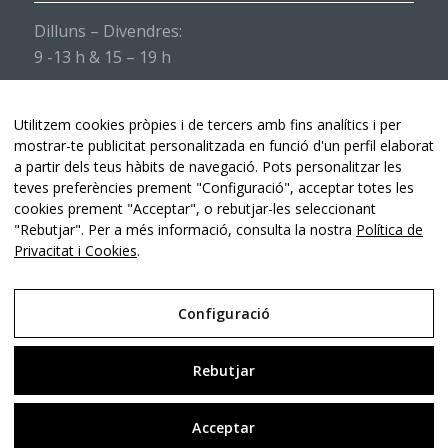
Dilluns – Divendres:
9 -13 h & 15 – 19 h
Dissabtes i diumenges:
Servei de recepció obert de 9 -13 h & 15 – 19 h.
Utilitzem cookies pròpies i de tercers amb fins analítics i per
mostrar-te publicitat personalitzada en funció d'un perfil elaborat
a partir dels teus hàbits de navegació. Pots personalitzar les
teves preferències prement "Configuració", acceptar totes les
cookies prement "Acceptar", o rebutjar-les seleccionant
"Rebutjar". Per a més informació, consulta la nostra
Política de
Privacitat i Cookies
.
Hospital de Torroella -
Lluís Bruguera Consultor Digital & Comunicació
-
Enfold WordPress Theme by Kriesi
Configuració
Avís Legal
Rebutjar
Política de Privacitat i Cookies
Acceptar
Configuració