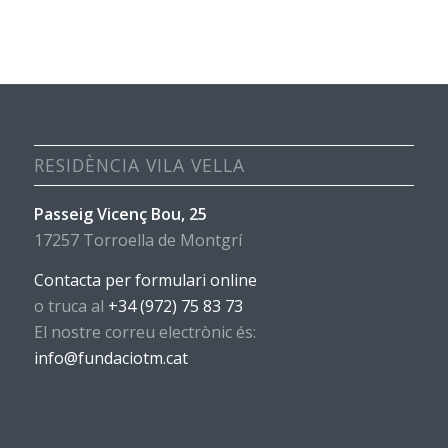
RESIDÈNCIA VILA VELLA
Passeig Vicenç Bou, 25
17257 Torroella de Montgrí
Contacta per formulari online
o truca al
+34 (972) 75 83 73
El nostre correu electrònic és:
info@fundaciotm.cat