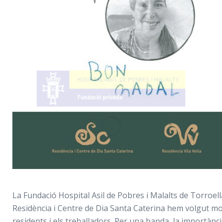
La Fundació Hospital Asil de Pobres i Malalts de Torroella
Residència i Centre de Dia Santa Caterina hem volgut mos
residents i els treballadors. Per una banda, la importànc