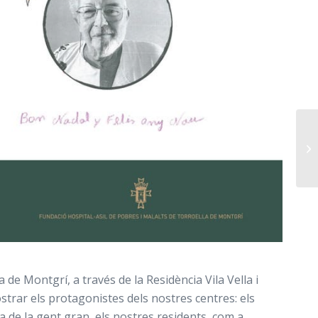
 de Montgrí, a través de la Residència Vila Vella i
trar els protagonistes dels nostres centres: els
ia de la gent gran, els nostres residents, com a