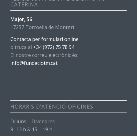
CATERINA
Major, 56
17257 Torroella de Montgrí
Contacta per formulari online
o truca al
+34 (972) 75 78 94
El nostre correu electrònic és:
info@fundaciotm.cat
HORARIS D’ATENCIÓ OFICINES
Dilluns – Divendres:
9 -13 h & 15 – 19 h